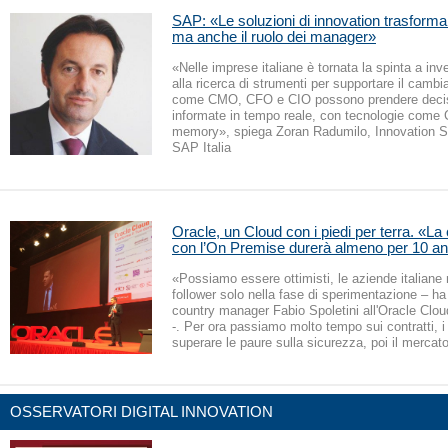
SAP: «Le soluzioni di innovation trasforma
ma anche il ruolo dei manager»
«Nelle imprese italiane è tornata la spinta a inv
alla ricerca di strumenti per supportare il cambi
come CMO, CFO e CIO possono prendere decis
informate in tempo reale, con tecnologie come C
memory», spiega Zoran Radumilo, Innovation Sa
SAP Italia
Oracle, un Cloud con i piedi per terra. «L
con l’On Premise durerà almeno per 10 an
«Possiamo essere ottimisti, le aziende italiane 
follower solo nella fase di sperimentazione – ha 
country manager Fabio Spoletini all'Oracle Clou
-. Per ora passiamo molto tempo sui contratti, i
superare le paure sulla sicurezza, poi il mercat
OSSERVATORI DIGITAL INNOVATION