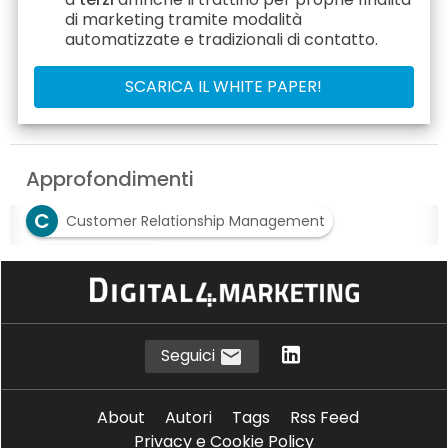
di marketing tramite modalità
automatizzate e tradizionali di contatto.
Approfondimenti
C
Customer Relationship Management
E
e-commerce
R
Robotic Process Automation
Seguici
About
Autori
Tags
Rss Feed
Privacy e Cookie Policy