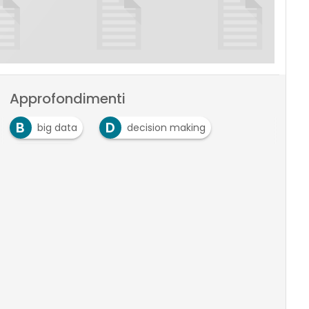
Approfondimenti
B
D
big data
decision making
F
finance