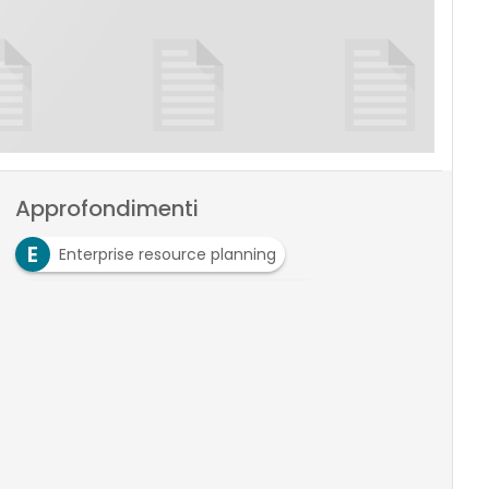
Approfondimenti
E
Enterprise resource planning
M
Manufacturing Execution System
M
Material Requirements Planning
P
Product Data Management