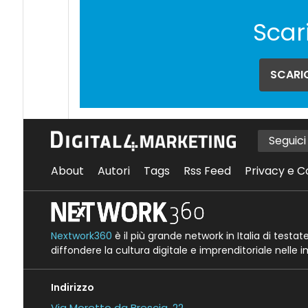
Scar
SCARIC
Seguic
About
Autori
Tags
Rss Feed
Privacy e C
Nextwork360
è il più grande network in Italia di testa
diffondere la cultura digitale e imprenditoriale nelle 
Indirizzo
Via Moretto da Brescia, 22