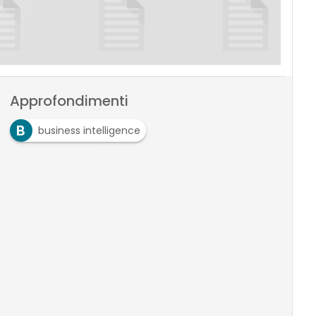
Approfondimenti
B
business intelligence
C
collaboration