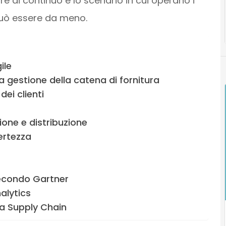
re di continuo è lo scenario in cui operano i
può essere da meno.
ile
la gestione della catena di fornitura
dei clienti
zione e distribuzione
certezza
secondo Gartner
alytics
lla Supply Chain