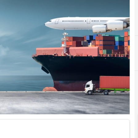
A
E
automazione
ESG