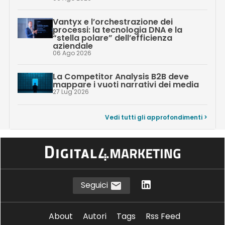
Vantyx e l’orchestrazione dei
processi: la tecnologia DNA e la
“stella polare” dell’efficienza
aziendale
06 Ago 2026
La Competitor Analysis B2B deve
mappare i vuoti narrativi dei media
27 Lug 2026
Vedi tutti gli approfondimenti >
Seguici
About
Autori
Tags
Rss Feed