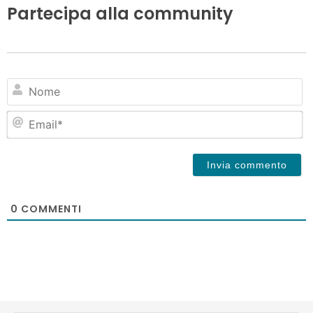
Partecipa alla community
N
Em
0
COMMENTI