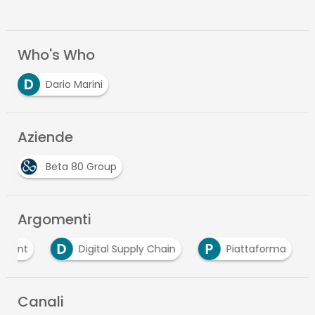
Who's Who
D
Dario Marini
Aziende
Beta 80 Group
Argomenti
D
P
ement
Digital Supply Chain
Piattaforma
Canali