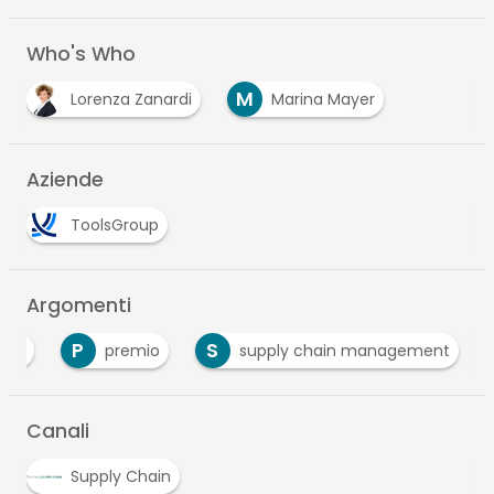
Who's Who
M
Lorenza Zanardi
Marina Mayer
Aziende
ToolsGroup
Argomenti
P
S
bile
premio
supply chain management
Canali
Supply Chain