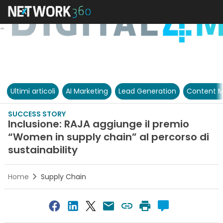
Ultimi articoli
AI Marketing
Lead Generation
Content M
SUCCESS STORY
Inclusione: RAJA aggiunge il premio
“Women in supply chain” al percorso di
sustainability
Home
Supply Chain