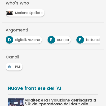
Who's Who
Mariano Spalletti
Argomenti
E
F
europa
fatturazione elettronica
Mar
Canali
PMI
Nuove frontiere dell'AI
Miraitek e la rivoluzione dell’industria
5.0: dal “paradosso dei dati” alla