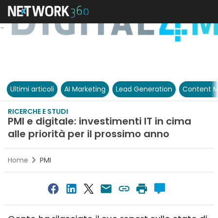
Ultimi articoli
AI Marketing
Lead Generation
Content M
RICERCHE E STUDI
PMI e digitale: investimenti IT in cima
alle priorità per il prossimo anno
Home
PMI