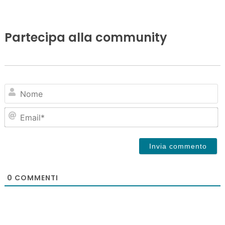
Partecipa alla community
N
Em
0
COMMENTI