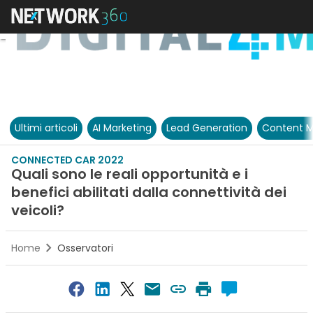
Ultimi articoli
AI Marketing
Lead Generation
Content M
CONNECTED CAR 2022
Quali sono le reali opportunità e i
benefici abilitati dalla connettività dei
veicoli?
Home
Osservatori