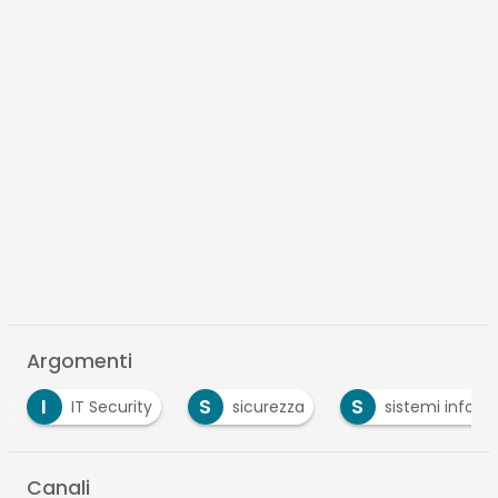
Argomenti
I
S
S
IT Security
sicurezza
sistemi inform
Canali