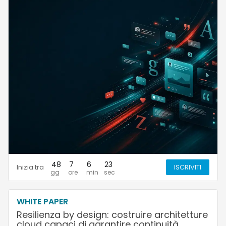
48
7
6
22
Inizia tra
ISCRIVITI
WHITE PAPER
Resilienza by design: costruire architetture
cloud capaci di garantire continuità