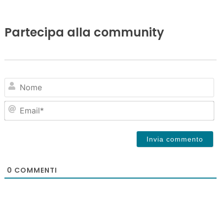
Partecipa alla community
N
Em
0
COMMENTI