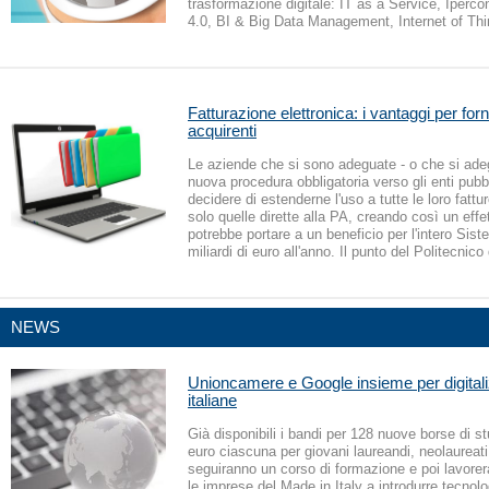
trasformazione digitale: IT as a Service, Iper
4.0, BI & Big Data Management, Internet of Th
Fatturazione elettronica: i vantaggi per forni
acquirenti
Le aziende che si sono adeguate - o che si ade
nuova procedura obbligatoria verso gli enti pubb
decidere di estenderne l'uso a tutte le loro fattu
solo quelle dirette alla PA, creando così un eff
potrebbe portare a un beneficio per l'intero Sis
miliardi di euro all'anno. Il punto del Politecnico
NEWS
Unioncamere e Google insieme per digital
italiane
Già disponibili i bandi per 128 nuove borse di s
euro ciascuna per giovani laureandi, neolaureati
seguiranno un corso di formazione e poi lavorer
le imprese del Made in Italy a introdurre tecnolo