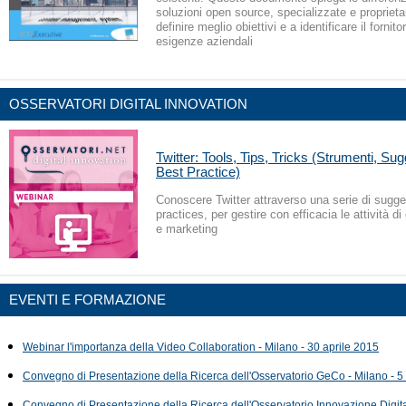
soluzioni open source, specializzate e proprieta
definire meglio obiettivi e a identificare il fornito
esigenze aziendali
OSSERVATORI DIGITAL INNOVATION
Twitter: Tools, Tips, Tricks (Strumenti, Su
Best Practice)
Conoscere Twitter attraverso una serie di sugge
practices, per gestire con efficacia le attività 
e marketing
EVENTI E FORMAZIONE
Webinar l'importanza della Video Collaboration - Milano - 30 aprile 2015
Convegno di Presentazione della Ricerca dell'Osservatorio GeCo - Milano - 
Convegno di Presentazione della Ricerca dell'Osservatorio Innovazione Digital