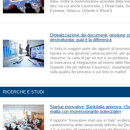
Italia, molte le testimonianze aziendali della tr
atto, tra cui anche Lastminute, L’Oreal Italia, S
Eyewear, Velasca, Orlando e Wood’d
Digitalizzazione dei documenti, gestione st
destrutturata: qual è la differenza
In Italia la maggior parte dei rapporti di busine
basata su una gestione cartacea perché, per qua
massimo, la carta di per sé non è un problema.
la mancanza di integrazione all’interno delle fili
l'aspetto che più rallenta il business, impattan
sulla qualità dei processi e sul time to market
RICERCHE E STUDI
Startup innovative, Bankitalia approva: «S
realtà con impressionante potenziale»
Il rapporto “Innovative start-ups in Italy” evidenz
caratteristiche delle neoaziende definite dal De
2.0, e iscritte all’apposita sezione del Registro 