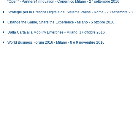
“Open” - Partners4Innovation - Copernico Milano - 27 settembre 2016
Strategie per la Crescita Digitale del Sistema Paese - Roma - 28 settembre 2
Change the Game, Share the Experience - Milano - 5 ottobre 2016
Dalla Carta alla Mobility Enterprise - Milano, 17 ottobre 2016
World Business Forum 2016 - Milano - 8 e 9 novembre 2016