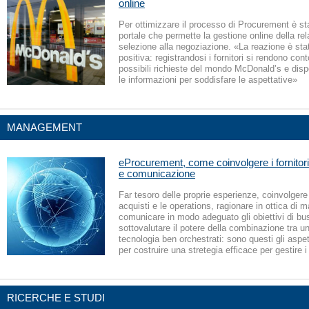
online
Per ottimizzare il processo di Procurement è st
portale che permette la gestione online della rel
selezione alla negoziazione. «La reazione è sta
positiva: registrandosi i fornitori si rendono cont
possibili richieste del mondo McDonald’s e disp
le informazioni per soddisfare le aspettative»
MANAGEMENT
eProcurement, come coinvolgere i fornitori
e comunicazione
Far tesoro delle proprie esperienze, coinvolgere
acquisti e le operations, ragionare in ottica di m
comunicare in modo adeguato gli obiettivi di bu
sottovalutare il potere della combinazione tra 
tecnologia ben orchestrati: sono questi gli aspet
per costruire una stretegia efficace per gestire i
RICERCHE E STUDI