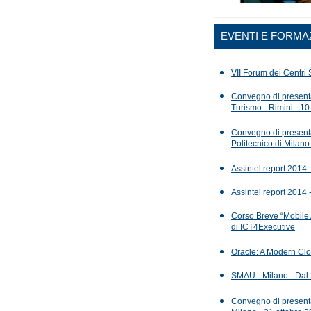
EVENTI E FORMA
VII Forum dei Centri S
Convegno di presentaz
Turismo - Rimini - 10
Convegno di presentaz
Politecnico di Milano
Assintel report 2014 
Assintel report 2014
Corso Breve “Mobile 
di ICT4Executive
Oracle: A Modern Clo
SMAU - Milano - Dal 
Convegno di presenta