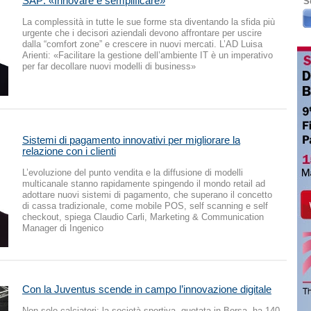
SAP: «Innovare è semplificare»
S
La complessità in tutte le sue forme sta diventando la sfida più
urgente che i decisori aziendali devono affrontare per uscire
dalla “comfort zone” e crescere in nuovi mercati. L’AD Luisa
Arienti: «Facilitare la gestione dell’ambiente IT è un imperativo
per far decollare nuovi modelli di business»
Sistemi di pagamento innovativi per migliorare la
relazione con i clienti
L’evoluzione del punto vendita e la diffusione di modelli
multicanale stanno rapidamente spingendo il mondo retail ad
adottare nuovi sistemi di pagamento, che superano il concetto
di cassa tradizionale, come mobile POS, self scanning e self
checkout, spiega Claudio Carli, Marketing & Communication
Manager di Ingenico
Con la Juventus scende in campo l’innovazione digitale
Non solo calciatori: la società sportiva, quotata in Borsa, ha 140