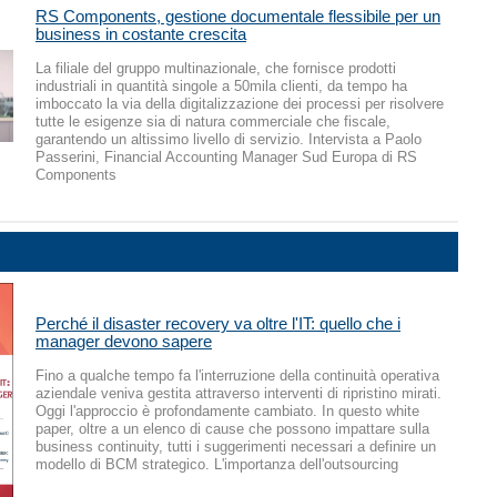
RS Components, gestione documentale flessibile per un
business in costante crescita
La filiale del gruppo multinazionale, che fornisce prodotti
industriali in quantità singole a 50mila clienti, da tempo ha
imboccato la via della digitalizzazione dei processi per risolvere
tutte le esigenze sia di natura commerciale che fiscale,
garantendo un altissimo livello di servizio. Intervista a Paolo
Passerini, Financial Accounting Manager Sud Europa di RS
Components
Perché il disaster recovery va oltre l'IT: quello che i
manager devono sapere
Fino a qualche tempo fa l'interruzione della continuità operativa
aziendale veniva gestita attraverso interventi di ripristino mirati.
Oggi l'approccio è profondamente cambiato. In questo white
paper, oltre a un elenco di cause che possono impattare sulla
business continuity, tutti i suggerimenti necessari a definire un
modello di BCM strategico. L'importanza dell'outsourcing