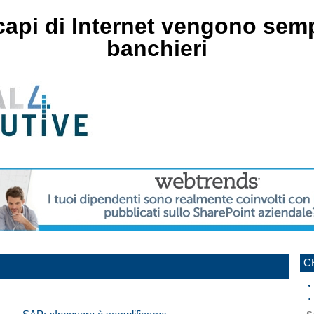
i capi di Internet vengono semp
banchieri
C