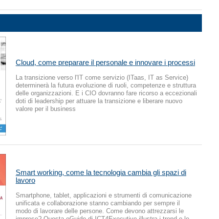
Cloud, come preparare il personale e innovare i processi
La transizione verso l'IT come servizio (ITaas, IT as Service)
determinerà la futura evoluzione di ruoli, competenze e struttura
delle organizzazioni. E i CIO dovranno fare ricorso a eccezionali
doti di leadership per attuare la transizione e liberare nuovo
valore per il business
Smart working, come la tecnologia cambia gli spazi di
lavoro
Smartphone, tablet, applicazioni e strumenti di comunicazione
unificata e collaborazione stanno cambiando per sempre il
modo di lavorare delle persone. Come devono attrezzarsi le
imprese? Questa eGuide di ICT4Executive illustra i trend e le