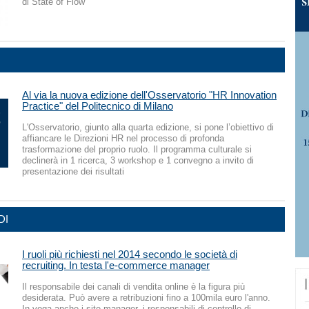
di State of Flow
Al via la nuova edizione dell'Osservatorio "HR Innovation
Practice" del Politecnico di Milano
L'Osservatorio, giunto alla quarta edizione, si pone l’obiettivo di
affiancare le Direzioni HR nel processo di profonda
trasformazione del proprio ruolo. Il programma culturale si
declinerà in 1 ricerca, 3 workshop e 1 convegno a invito di
presentazione dei risultati
DI
I ruoli più richiesti nel 2014 secondo le società di
recruiting. In testa l'e-commerce manager
Il responsabile dei canali di vendita online è la figura più
desiderata. Può avere a retribuzioni fino a 100mila euro l'anno.
In voga anche i site manager, i responsabili di controllo di