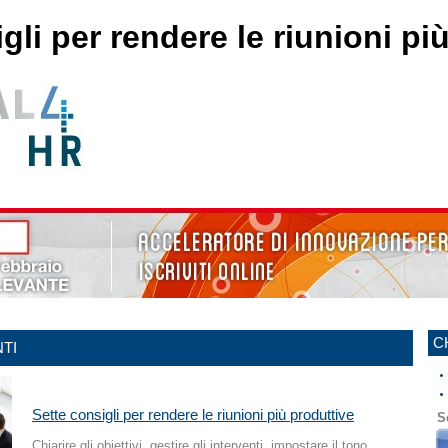
gli per rendere le riunioni pi
C
TI
Sette consigli per rendere le riunioni più produttive
S
Chiarire gli obiettivi, gestire gli interventi, impostare il tono