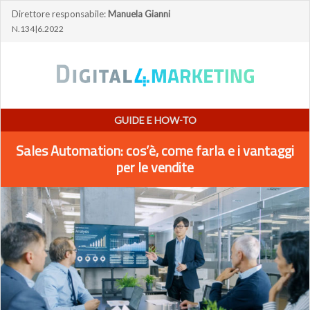
Direttore responsabile:
Manuela Gianni
N.134|6.2022
GUIDE E HOW-TO
Sales Automation: cos’è, come farla e i vantaggi
per le vendite