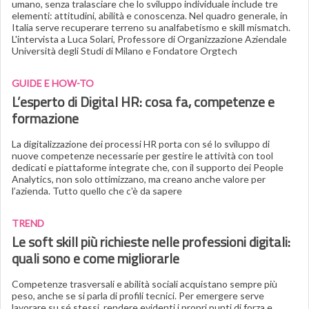
umano, senza tralasciare che lo sviluppo individuale include tre
elementi: attitudini, abilità e conoscenza. Nel quadro generale, in
Italia serve recuperare terreno su analfabetismo e skill mismatch.
L'intervista a Luca Solari, Professore di Organizzazione Aziendale
Università degli Studi di Milano e Fondatore Orgtech
GUIDE E HOW-TO
L’esperto di Digital HR: cosa fa, competenze e
formazione
La digitalizzazione dei processi HR porta con sé lo sviluppo di
nuove competenze necessarie per gestire le attività con tool
dedicati e piattaforme integrate che, con il supporto dei People
Analytics, non solo ottimizzano, ma creano anche valore per
l’azienda. Tutto quello che c'è da sapere
TREND
Le soft skill più richieste nelle professioni digitali:
quali sono e come migliorarle
Competenze trasversali e abilità sociali acquistano sempre più
peso, anche se si parla di profili tecnici. Per emergere serve
lavorare su sé stessi, rendere evidenti i propri punti di forza e