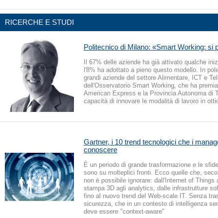
RICERCHE E STUDI
Politecnico di Milano: «Smart Working: si 
Il 67% delle aziende ha già attivato qualche ini
l'8% ha adottato a pieno questo modello. In pole
grandi aziende del settore Alimentare, ICT e Telc
dell'Osservatorio Smart Working, che ha premi
American Express e la Provincia Autonoma di Tr
capacità di innovare le modalità di lavoro in ott
Gartner, i 10 trend tecnologici che i mana
conoscere
È un periodo di grande trasformazione e le sfide
sono su molteplici fronti. Ecco quelle che, secon
non è possibile ignorare: dall'Internet of Things 
stampa 3D agli analytics, dalle infrastrutture so
fino al nuovo trend del Web-scale IT. Senza tra
sicurezza, che in un contesto di intelligenza se
deve essere "context-aware"