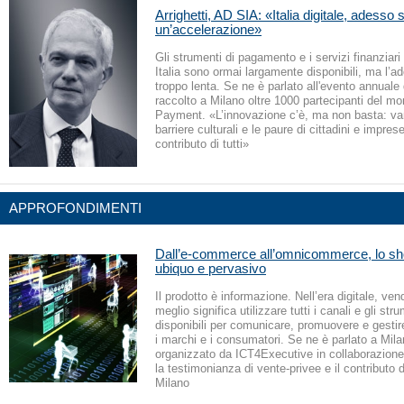
Arrighetti, AD SIA: «Italia digitale, adesso 
un’accelerazione»
Gli strumenti di pagamento e i servizi finanziari 
Italia sono ormai largamente disponibili, ma l’a
troppo lenta. Se ne è parlato all'evento annuale
raccolto a Milano oltre 1000 partecipanti del m
Payment. «L’innovazione c’è, ma non basta: va
barriere culturali e le paure di cittadini e imprese
contributo di tutti»
APPROFONDIMENTI
Dall’e-commerce all’omnicommerce, lo sh
ubiquo e pervasivo
Il prodotto è informazione. Nell’era digitale, ven
meglio significa utilizzare tutti i canali e gli str
disponibili per comunicare, promuovere e gestire
i marchi e i consumatori. Se ne è parlato a Mil
organizzato da ICT4Executive in collaborazione
la testimonianza di vente-privee e il contributo d
Milano