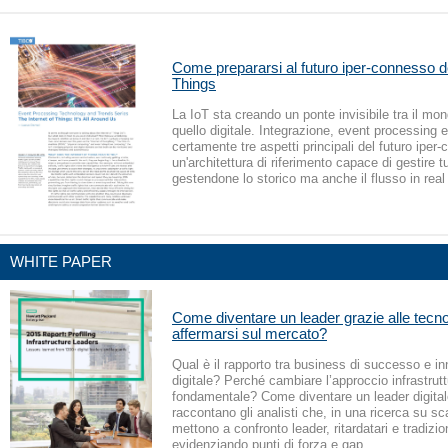
Come prepararsi al futuro iper-connesso de
Things
La IoT sta creando un ponte invisibile tra il mon
quello digitale. Integrazione, event processing e
certamente tre aspetti principali del futuro ipe
un'architettura di riferimento capace di gestire tut
gestendone lo storico ma anche il flusso in real
WHITE PAPER
Come diventare un leader grazie alle tecnol
affermarsi sul mercato?
Qual è il rapporto tra business di successo e i
digitale? Perché cambiare l’approccio infrastrutt
fondamentale? Come diventare un leader digita
raccontano gli analisti che, in una ricerca su sc
mettono a confronto leader, ritardatari e tradizion
evidenziando punti di forza e gap