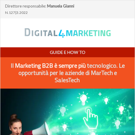
Direttore responsabile:
Manuela Gianni
N.127|3.2022
GUIDE E HOW TO
Il
Marketing B2B è sempre più
tecnologico. Le
opportunità per le aziende di MarTech e
SalesTech