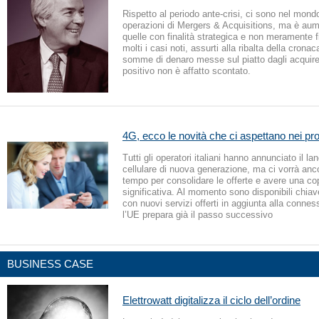
Rispetto al periodo ante-crisi, ci sono nel mon
operazioni di Mergers & Acquisitions, ma è aume
quelle con finalità strategica e non meramente f
molti i casi noti, assurti alla ribalta della cronac
somme di denaro messe sul piatto dagli acquiren
positivo non è affatto scontato.
4G, ecco le novità che ci aspettano nei pr
Tutti gli operatori italiani hanno annunciato il la
cellulare di nuova generazione, ma ci vorrà anc
tempo per consolidare le offerte e avere una co
significativa. Al momento sono disponibili chiave
con nuovi servizi offerti in aggiunta alla connes
l’UE prepara già il passo successivo
BUSINESS CASE
Elettrowatt digitalizza il ciclo dell’ordine