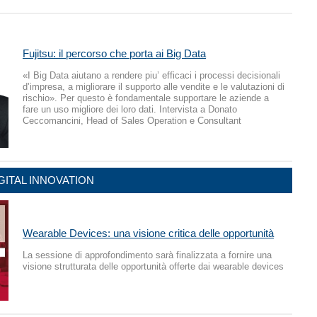
Fujitsu: il percorso che porta ai Big Data
«I Big Data aiutano a rendere piu’ efficaci i processi decisionali
d’impresa, a migliorare il supporto alle vendite e le valutazioni di
rischio». Per questo è fondamentale supportare le aziende a
fare un uso migliore dei loro dati. Intervista a Donato
Ceccomancini, Head of Sales Operation e Consultant
GITAL INNOVATION
Wearable Devices: una visione critica delle opportunità
La sessione di approfondimento sarà finalizzata a fornire una
visione strutturata delle opportunità offerte dai wearable devices