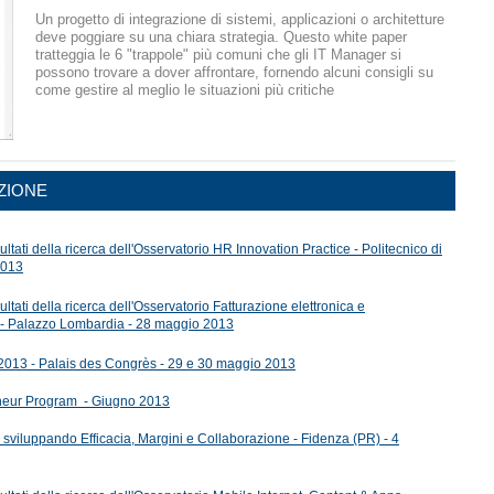
Un progetto di integrazione di sistemi, applicazioni o architetture
deve poggiare su una chiara strategia. Questo white paper
tratteggia le 6 "trappole" più comuni che gli IT Manager si
possono trovare a dover affrontare, fornendo alcuni consigli su
come gestire al meglio le situazioni più critiche
ZIONE
ltati della ricerca dell'Osservatorio HR Innovation Practice - Politecnico di
2013
ltati della ricerca dell'Osservatorio Fatturazione elettronica e
 - Palazzo Lombardia - 28 maggio 2013
2013 - Palais des Congrès - 29 e 30 maggio 2013
neur Program - Giugno 2013
sviluppando Efficacia, Margini e Collaborazione - Fidenza (PR) - 4