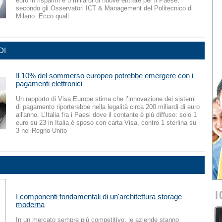
euro in risparmi e 5 miliardi di nuove entrate per il Paese,
secondo gli Osservatori ICT & Management del Politecnico di
Milano. Ecco quali
DI
Il 10% del sommerso europeo potrebbe emergere con i
pagamenti elettronici
Un rapporto di Visa Europe stima che l’innovazione dei sistemi
di pagamento riporterebbe nella legalità circa 200 miliardi di euro
all'anno. L’Italia fra i Paesi dove il contante è più diffuso: solo 1
euro su 23 in Italia è speso con carta Visa, contro 1 sterlina su
3 nel Regno Unito
I componenti fondamentali di un'architettura storage
moderna
In un mercato sempre più competitivo, le aziende stanno