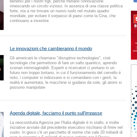
benefici per i nostri figli, perché frenano l'innovazione
innescando un circolo vizioso. In assenza di una classe politica
forte, sta a noi trovare un nuovo ruolo nel mutato quadro
mondiale, per evitare il sorpasso di paesi come la Cina, che
continuano a investire.
Le innovazioni che cambieranno il mondo
Gli americani le chiamano "disruptive technologies", cioè
tecnologie che permettono di fare un salto quantico, aprendo
scenari inimmaginabili. Esperti e ricercatori ci portano in un
futuro non troppo lontano, in cui il funzionamento del cervello è
noto, i computer si indossano e si comandano con i gesti, la
realtà è aumentata, le macchine si guidano da sole, gli atomi si
possono manipolare
Agenda digitale, facciamo il punto sull’impasse
La neocostituita Agenzia per l'Italia digitale è in stallo, e molte
iniziative avviate dal precedente esecutivo rischiano di finire nel
vuoto. In gioco c'è un pacchetto di norme che vale 20 miliardi di