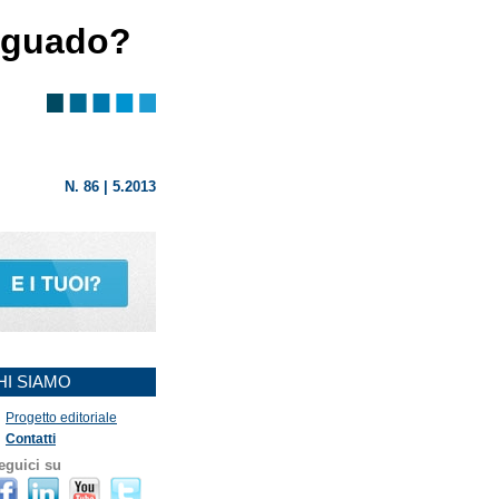
l guado?
N. 86 | 5.2013
HI SIAMO
Progetto editoriale
Contatti
eguici su