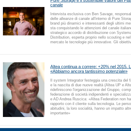
Pure Storage e il sostenibile valore del Fla
canale
Intervista esclusiva con Ben Savage, responsa
delle alleanze di canale all'interno di Pure Stor
brand più dinamici e interessanti degli ultimi m
sta conquistando le attenzioni del canale italian
strategico accordo di distribuzione con System
Distribution, esperta proprio nello scouting e nel
mercato le tecnologie più innovative. Gli obiettiv
Altea continua a correre: +20% nel 2015. 
«Abbiamo ancora tantissimo potenziale»
Il system Integrator festeggia una crescita del 
e la nascita di due nuove realtà (Altea UP e Alt
ridefiniscono l'organizzazione del Gruppo, com
federazione di società indipendenti e specializza
e AD Andrea Ruscica: «Altea Federation non ha 
rapporto con il cliente sulla tecnologia. Le perso
abitudini, la loro socialità, hanno un impatto altr
importante»