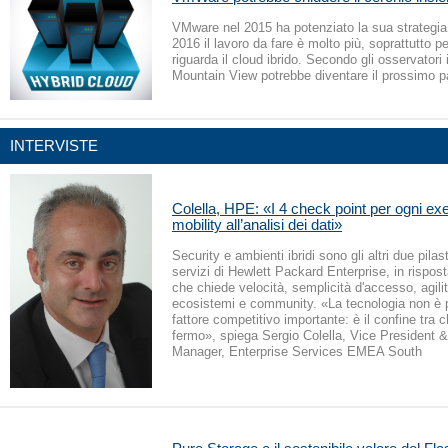
VMware nel 2015 ha potenziato la sua strategia 
2016 il lavoro da fare è molto più, soprattutto p
riguarda il cloud ibrido. Secondo gli osservatori 
Mountain View potrebbe diventare il prossimo p
INTERVISTE
Colella, HPE: «I 4 check point per ogni exe
mobility all’analisi dei dati»
Security e ambienti ibridi sono gli altri due pilastr
servizi di Hewlett Packard Enterprise, in rispos
che chiede velocità, semplicità d'accesso, agili
ecosistemi e community. «La tecnologia non è p
fattore competitivo importante: è il confine tra c
fermo», spiega Sergio Colella, Vice President 
Manager, Enterprise Services EMEA South