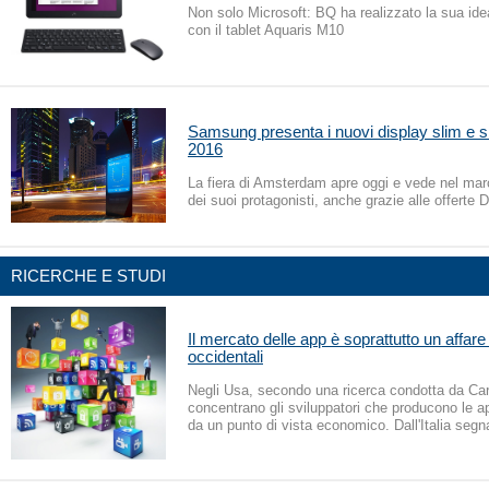
Non solo Microsoft: BQ ha realizzato la sua id
con il tablet Aquaris M10
Samsung presenta i nuovi display slim e 
2016
La fiera di Amsterdam apre oggi e vede nel mar
dei suoi protagonisti, anche grazie alle offerte 
RICERCHE E STUDI
Il mercato delle app è soprattutto un affare
occidentali
Negli Usa, secondo una ricerca condotta da Cari
concentrano gli sviluppatori che producono le ap
da un punto di vista economico. Dall'Italia segna