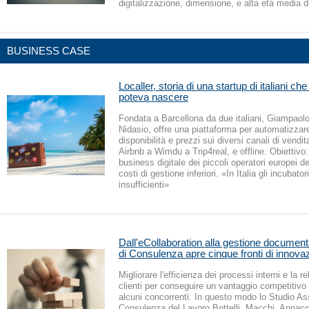
digitalizzazione, dimensione, e alta età media d
BUSINESS CASE
Localler, storia di una startup di italiani che 
poteva nascere
Fondata a Barcellona da due italiani, Giampaolo
Nidasio, offre una piattaforma per automatizzare
disponibilità e prezzi sui diversi canali di vendit
Airbnb a Wimdu a Trip4real, e offline. Obiettivo:
business digitale dei piccoli operatori europei d
costi di gestione inferiori. «In Italia gli incubator
insufficienti»
Dall'eCollaboration alla gestione documenta
di Consulenza apre cinque fronti di innova
Migliorare l'efficienza dei processi interni e la r
clienti per conseguire un vantaggio competitivo 
alcuni concorrenti. In questo modo lo Studio As
Consulenza del Lavoro Bottelli, Macchi, Annacca