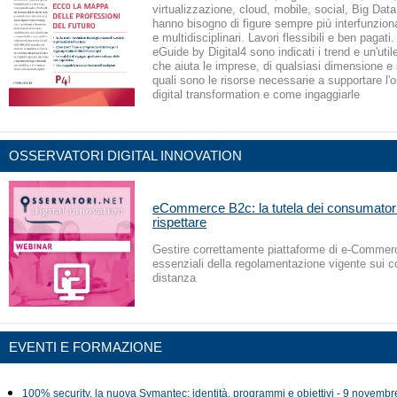
virtualizzazione, cloud, mobile, social, Big Data
hanno bisogno di figure sempre più interfunziona
e multidisciplinari. Lavori flessibili e ben pagati
eGuide by Digital4 sono indicati i trend e un'uti
che aiuta le imprese, di qualsiasi dimensione e 
quali sono le risorse necessarie a supportare l'
digital transformation e come ingaggiarle
OSSERVATORI DIGITAL INNOVATION
eCommerce B2c: la tutela dei consumatori 
rispettare
Gestire correttamente piattaforme di e-Commerc
essenziali della regolamentazione vigente sui co
distanza
EVENTI E FORMAZIONE
100% security, la nuova Symantec: identità, programmi e obiettivi - 9 novemb