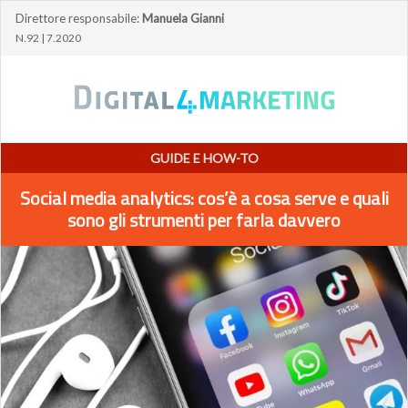
Direttore responsabile:
Manuela Gianni
N.92 | 7.2020
GUIDE E HOW-TO
Social media analytics: cos’è a cosa serve e quali
sono gli strumenti per farla davvero