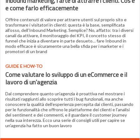
Inbound marketing, l’arte di attrarre i clienti. Cos’è
e come farlo efficacemente
Offrire contenuti di valore per attrarre utenti sul proprio sito e
trasformare i visitatori in clienti: questa è la base, semplificata
all’osso, dell’Inbound Marketing. Semplice? No, affatto: tra i diversi
canali da attivare, il monitoraggio dei KPI, il concetto stesso di
funnel che inizia a diventare in parte desueto… fare Inbound in
modo efficace è sicuramente una bella sfida per i marketer e i
promotori di un brand
GUIDE E HOW-TO
Come valutare lo sviluppo di un eCommerce e il
lavoro di un’agenzia
Dal comprendere quanto un'agenzia è proattiva nel mostrare i
risultati raggiunti allo scoprire tutti i bug funzionali, ma anche
conoscere la qualità dell’esperienza percepita dai clienti, passando
per le funzionalità che offrono le piattaforme dei clienti e l'analisi
del sentiment e dei commenti, e il guardare il customer journey
nella sua interezza. Ecco una serie di consigli utili per capire se
un'agenzia ha fatto un buon lavoro