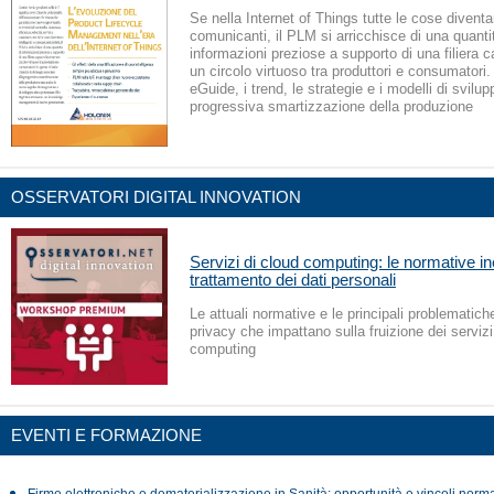
Se nella Internet of Things tutte le cose diventan
comunicanti, il PLM si arricchisce di una quanti
informazioni preziose a supporto di una filiera 
un circolo virtuoso tra produttori e consumatori.
eGuide, i trend, le strategie e i modelli di svilup
progressiva smartizzazione della produzione
OSSERVATORI DIGITAL INNOVATION
Servizi di cloud computing: le normative ine
trattamento dei dati personali
Le attuali normative e le principali problematich
privacy che impattano sulla fruizione dei servizi
computing
EVENTI E FORMAZIONE
Firme elettroniche e dematerializzazione in Sanità: opportunità e vincoli norma