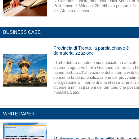
ICT&Professionisti, promosso dalla School of
Politecnico di Milano il 26 febbraio presso il 
dell'Ateneo milanese
BUSINESS CASE
Provincia di Trento, la parola chiave è
dematerializzazione
L'Ente dotato di autonomia speciale ha attivato 
diversi progetti volti alla Gestione Elettronica
hanno portato all’attivazione del sistema web-
consente la dematerializzazione dei provvediment
loro gestione all’interno di una stessa amministr
diverse amministrazioni del territorio che posson
modalità SaaS
WHITE PAPER
Migliorare velocità e flessibilità: tutti i vant