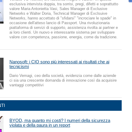
esclusiva intervista doppia, tra sorrisi, pregi, difetti e soprattutto
valore Maria Antonietta Vasi, Sales Manager di Exclusive
Networks e Walter Doria, Technical Manager di Exclsuive
Networks, hanno accettato di "sfidarsi" "incrociare le spade" in
occasione dell'atteso lancio di Passport. Una rivoluzionaria
piattaforma di servizi di supporto, assistenza rivolta ai partner e
ai loro clienti. Un nuovo e interessante sistema per sviluppare
valore con competenza, passione, energia, come da tradizione.
Nanosoft: i CIO sono più interessati ai risultati che ai
tecnicismi
Dario Vemagi, ceo della società, evidenzia come dalle aziende
ci sia una crescente domanda di innovazione così da acquisire
vantaggi competitivi
TI
BYOD, ma quanto mi costi? I numeri della sicurezza
violata e della paura in un report