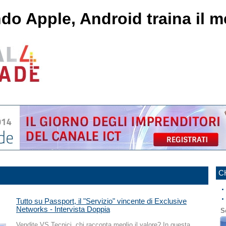
do Apple, Android traina il 
C
Tutto su Passport, il "Servizio" vincente di Exclusive
Networks - Intervista Doppia
S
Vendite VS Tecnici, chi racconta meglio il valore? In questa