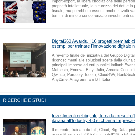
import-export, la libera circolazione delle persone
proprietà intellettuale, la sicurezza dei dati e la
fiscale, ma potrebbero esserci anche risvolti va
termini di minore concorrenza e investimenti est
Digital360 Awards, i 16 progetti premiati: «
esempi per trainare l'innovazione digitale 
All'evento finale dell'iniziativa del Gruppo Digit
riconoscimenti alle soluzioni scelte dalla giuria 
principali imprese ed enti pubblici italiani: Everis
Mathesia, Ennova, Bisy, Julia, Arcadia Consult
Qwince, Parquery, Iooota, Cloud4Wi, BankSeal
Anyt1me, Anagramma e BT Italia
RICERCHE E STUDI
Investimenti nel digitale, torna la crescita (
italiana all’Industry 4.0 si chiama Impresa 
Il mercato, trainato da IoT, Cloud, Big Data, piat
web e Mobile, nel 2015 è salito dell’1% a 64,9 mi