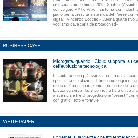
crescerà almeno fino al 2018. Santoni (Assinfo
coinvolgere PMI e PA». Il sistema Confindustri
piano per la crescita sistemica del Paese con l
digitali. Vincenzo Boccia: «Questa quarta rivolu
vogliamo cavalcarla da protagonisti»
BUSINESS CASE
Microgate, quando il Cloud supporta la rice
dell’evoluzione tecnologica
In contatto con i più avanzati centri di sviluppo 
specialista di soluzioni di timing ed engineering
meno di 2 mesi ha implementato un modello di c
basato su servizi IaaS con reti a fibra ottica a 
a scambiare file di progettazione “pesanti” co
con grafici, foto e formule
WHITE PAPER
Forrester: 6 tendenze che influenzeranno l