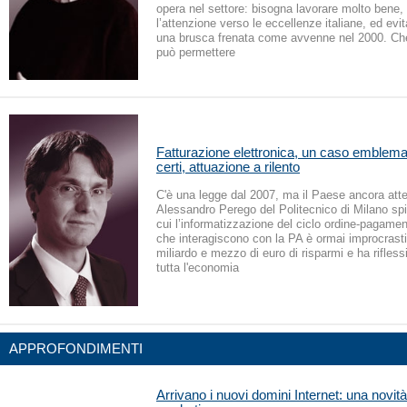
opera nel settore: bisogna lavorare molto bene, 
l’attenzione verso le eccellenze italiane, ed evita
una brusca frenata come avvenne nel 2000. Che l
può permettere
Fatturazione elettronica, un caso emblemat
certi, attuazione a rilento
C'è una legge dal 2007, ma il Paese ancora atten
Alessandro Perego del Politecnico di Milano spi
cui l’informatizzazione del ciclo ordine-pagamen
che interagiscono con la PA è ormai improcrasti
miliardo e mezzo di euro di risparmi e ha rifless
tutta l'economia
APPROFONDIMENTI
Arrivano i nuovi domini Internet: una novità 