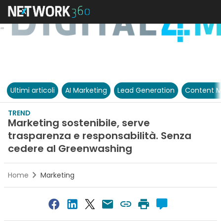
Ultimi articoli
AI Marketing
Lead Generation
Content M
TREND
Marketing sostenibile, serve
trasparenza e responsabilità. Senza
cedere al Greenwashing
Home
Marketing