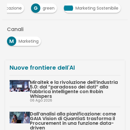
G
nicazione
green
Marketing Sostenibile
Canali
M
Marketing
Nuove frontiere dell'AI
Miraitek e la rivoluzione dell’industria
5.0: dal “paradosso dei dati” alla
fabbrica intelligente con Robin
Whispers
06 Ago 2026
Dall’analisi alla pianificazione: come
GAIA Vision di QuantiaS trasforma il
Procurement in una funzione data-
driven