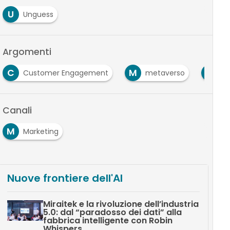
U
Unguess
Argomenti
C
M
O
Customer Engagement
metaverso
om
Canali
M
Marketing
Nuove frontiere dell'AI
Miraitek e la rivoluzione dell’industria
5.0: dal “paradosso dei dati” alla
fabbrica intelligente con Robin
Whispers