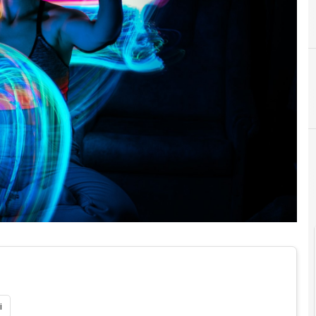
C
crowdtesting
i