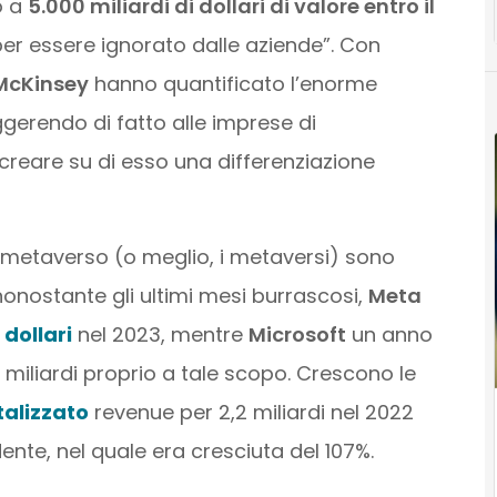
o a
5.000 miliardi di dollari di valore entro il
per essere ignorato dalle aziende”. Con
McKinsey
hanno quantificato l’enorme
gerendo di fatto alle imprese di
 creare su di esso una differenziazione
 metaverso (o meglio, i metaversi) sono
nonostante gli ultimi mesi burrascosi,
Meta
 dollari
nel 2023, mentre
Microsoft
un anno
 miliardi proprio a tale scopo. Crescono le
talizzato
revenue per 2,2 miliardi nel 2022
dente, nel quale era cresciuta del 107%.