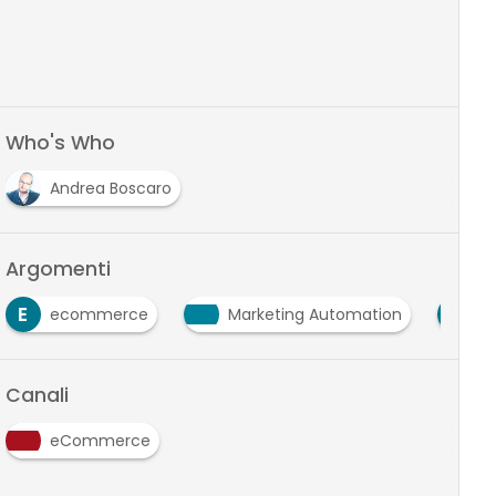
Who's Who
Andrea Boscaro
Argomenti
E
U
ecommerce
Marketing Automation
u
Canali
eCommerce