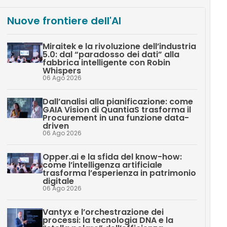
Nuove frontiere dell'AI
Miraitek e la rivoluzione dell’industria
5.0: dal “paradosso dei dati” alla
fabbrica intelligente con Robin
Whispers
06 Ago 2026
Dall’analisi alla pianificazione: come
GAIA Vision di QuantiaS trasforma il
Procurement in una funzione data-
driven
06 Ago 2026
Opper.ai e la sfida del know-how:
come l’intelligenza artificiale
trasforma l’esperienza in patrimonio
digitale
06 Ago 2026
Vantyx e l’orchestrazione dei
processi: la tecnologia DNA e la