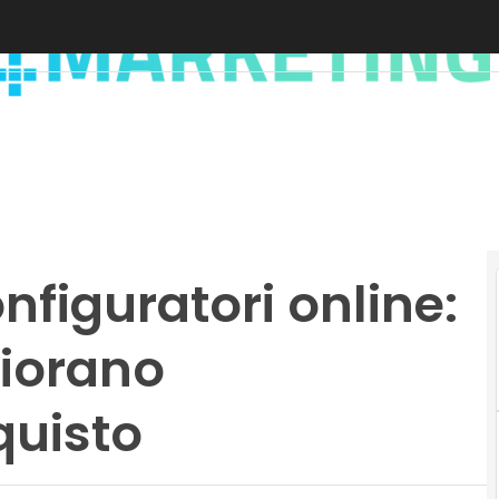
nfiguratori online:
liorano
quisto