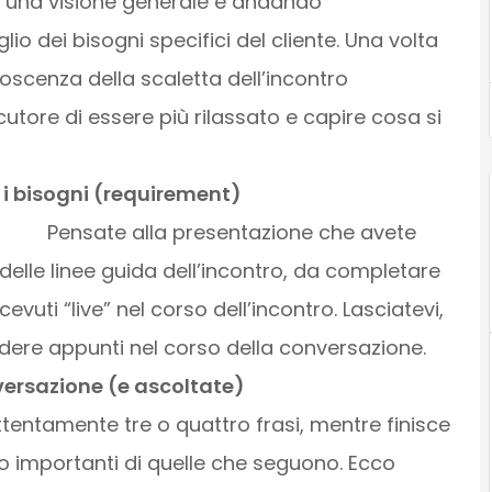
 una visione generale e andando
o dei bisogni specifici del cliente. Una volta
noscenza della scaletta dell’incontro
utore di essere più rilassato e capire cosa si
definire i bisogni (requirement)
Pensate alla presentazione che avete
elle linee guida dell’incontro, da completare
evuti “live” nel corso dell’incontro. Lasciatevi,
ndere appunti nel corso della conversazione.
versazione (e ascoltate)
attentamente tre o quattro frasi, mentre finisce
o importanti di quelle che seguono. Ecco