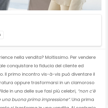
i
ience nella vendita? Moltissimo. Per vendere
le conquistare la fiducia del cliente ed
to. Il primo incontro vis-à-vis può diventare il
duratura oppure trasformarsi in un clamoroso
lde in una delle sue fasi più celebri,
“non c’è
e una buona prima impressione”
. Una prima
mente si trasforma in una vendita. Al contrario,