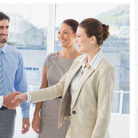
B
B2B