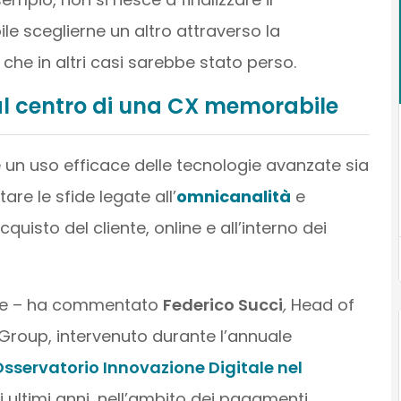
 sceglierne un altro attraverso la
che in altri casi sarebbe stato perso.
al centro di una CX memorabile
e un uso efficace delle tecnologie avanzate sia
re le sfide legate all’
omnicanalità
e
uisto del cliente, online e all’interno dei
ale – ha commentato
Federico Succi
,
Head of
 Group, intervenuto durante l’annuale
sservatorio Innovazione Digitale nel
li ultimi anni, nell’ambito dei pagamenti