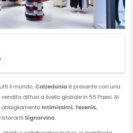
i
utti il mondo,
Calzedonia
è presente con una
 vendita diffusi a livello globale in 55 Paesi. Al
i abbigliamento
Intimissimi, Tezenis,
ristoranti
Signorvino
.
 clienti e collaboratori inclusi, si manifesta