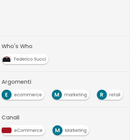
Who's Who
Federico Succi
Argomenti
E
M
R
ecommerce
marketing
retail
Canali
M
eCommerce
Marketing