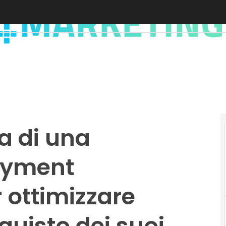
a di una
ayment
 ottimizzare
quisto dei suoi