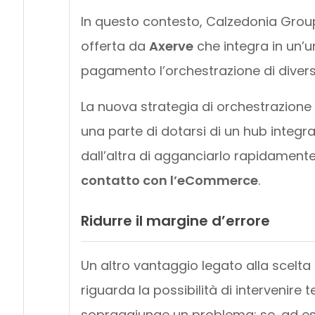
In questo contesto, Calzedonia Group
offerta da
Axerve
che integra in un’
pagamento l’orchestrazione di diverse
La nuova strategia di orchestrazion
una parte di dotarsi di un hub integ
dall’altra di agganciarlo rapidament
contatto con l’eCommerce
.
Ridurre il margine d’errore
Un altro vantaggio legato alla scelt
riguarda la possibilità di intervenir
sopraggiunge un problema: se, ad esem