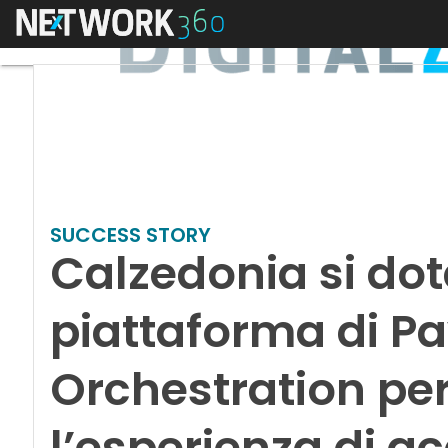
Menu
SUCCESS STORY
Calzedonia si dot
piattaforma di P
Orchestration per
l’esperienza di ac