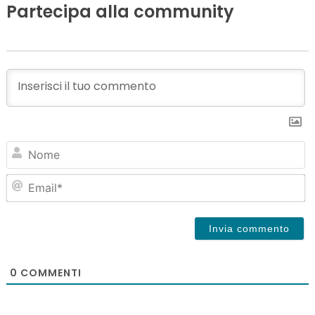
Partecipa alla community
N
Em
0
COMMENTI