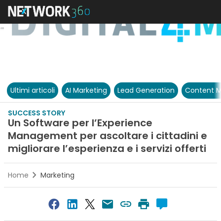
Ultimi articoli
AI Marketing
Lead Generation
Content M
SUCCESS STORY
Un Software per l’Experience
Management per ascoltare i cittadini e
migliorare l’esperienza e i servizi offerti
Home
Marketing