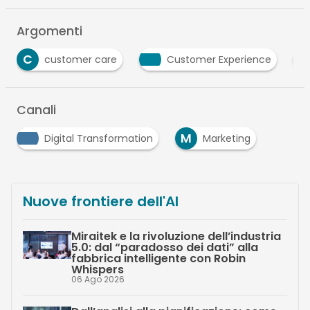
Argomenti
S
 care
Customer Experience
sostenibilià
Canali
M
Digital Transformation
Marketing
Nuove frontiere dell'AI
Miraitek e la rivoluzione dell’industria
5.0: dal “paradosso dei dati” alla
fabbrica intelligente con Robin
Whispers
06 Ago 2026