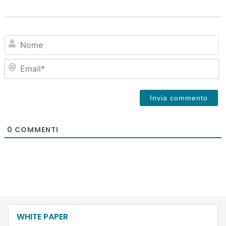
N
Em
0
COMMENTI
WHITE PAPER