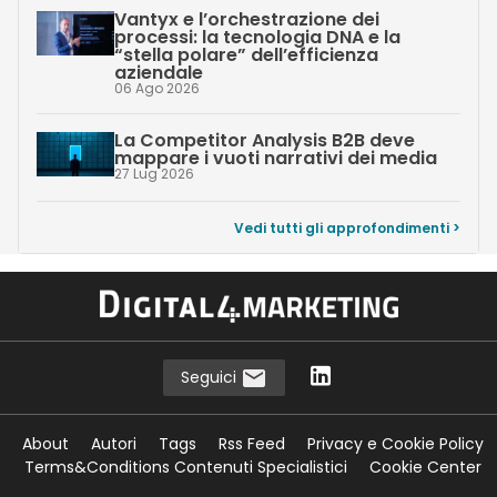
Vantyx e l’orchestrazione dei
processi: la tecnologia DNA e la
“stella polare” dell’efficienza
aziendale
06 Ago 2026
La Competitor Analysis B2B deve
mappare i vuoti narrativi dei media
27 Lug 2026
Vedi tutti gli approfondimenti >
Seguici
About
Autori
Tags
Rss Feed
Privacy e Cookie Policy
Terms&Conditions Contenuti Specialistici
Cookie Center