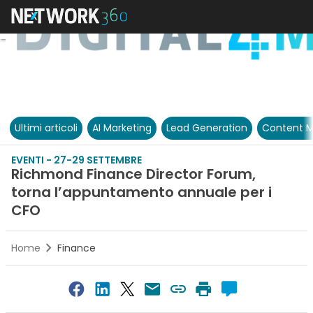
Ultimi articoli
AI Marketing
Lead Generation
Content M
EVENTI - 27-29 SETTEMBRE
Richmond Finance Director Forum,
torna l’appuntamento annuale per i
CFO
Home
Finance