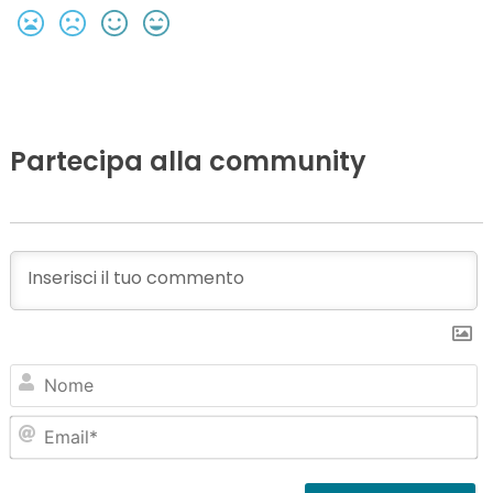
Partecipa alla community
N
Em