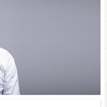
A
E
AI generativa
E