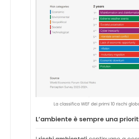
La classifica WEF dei primi 10 rischi glo
L’ambiente è sempre una priorit
I
rischi ambientali
continuano a occup