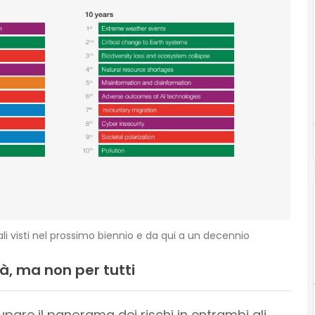
bali visti nel prossimo biennio e da qui a un decennio
à, ma non per tutti
are il panorama dei rischi in entrambi gli