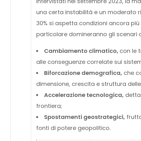
Intervistati nel settembre 2023, la m
una certa instabilità e un moderato ri
30% si aspetta condizioni ancora più t
particolare domineranno gli scenari 
Cambiamento climatico,
con le 
alle conseguenze correlate sui sistemi
Biforcazione demografica,
che co
dimensione, crescita e struttura delle
Accelerazione tecnologica,
dettat
frontiera;
Spostamenti geostrategici,
frutt
fonti di potere geopolitico.