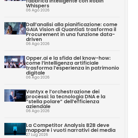
fabbrica intelligente con Robin
Whispers
06 Ago 2026
Dall’analisi alla pianificazione: come
GAIA Vision di QuantiaS trasforma il
Procurement in una funzione data-
driven
06 Ago 2026
Opper.ai e la sfida del know-how:
come l’intelligenza artificiale
trasforma l’esperienza in patrimonio
digitale
06 Ago 2026
Vantyx e l’orchestrazione dei
processi: la tecnologia DNA e la
“stella polare” dell’efficienza
aziendale
06 Ago 2026
La Competitor Analysis B2B deve
mappare i vuoti narrativi dei media
27 Lug 2026