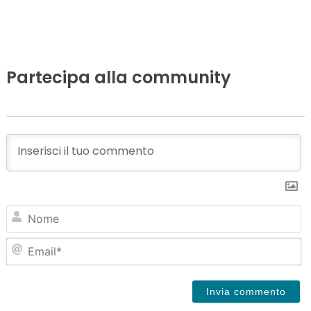
Partecipa alla community
N
Em