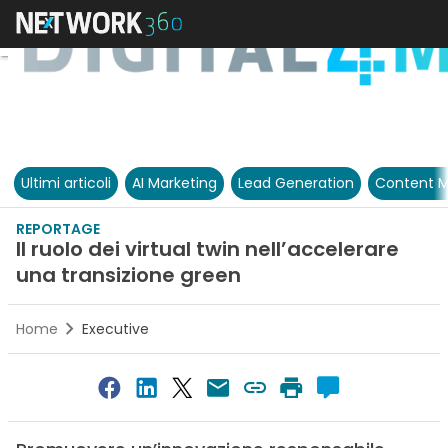
Ultimi articoli
AI Marketing
Lead Generation
Content M
REPORTAGE
Il ruolo dei virtual twin nell’accelerare
una transizione green
Home
Executive