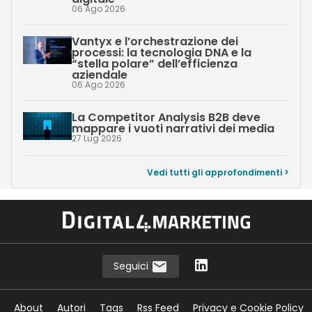
06 Ago 2026
Vantyx e l’orchestrazione dei
processi: la tecnologia DNA e la
“stella polare” dell’efficienza
aziendale
06 Ago 2026
La Competitor Analysis B2B deve
mappare i vuoti narrativi dei media
27 Lug 2026
Vedi tutti gli approfondimenti >
Seguici
About
Autori
Tags
Rss Feed
Privacy e Cookie Policy