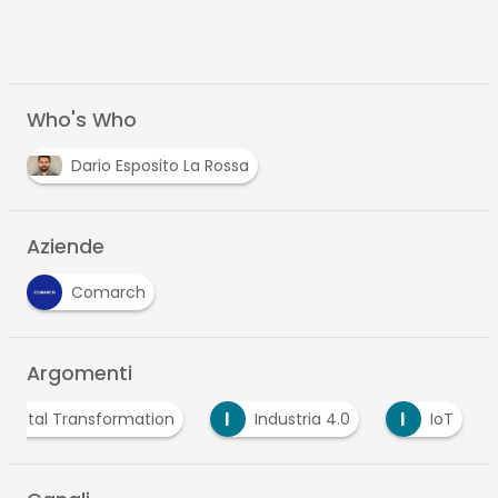
Who's Who
Dario Esposito La Rossa
Aziende
Comarch
Argomenti
I
I
Digital Transformation
Industria 4.0
IoT