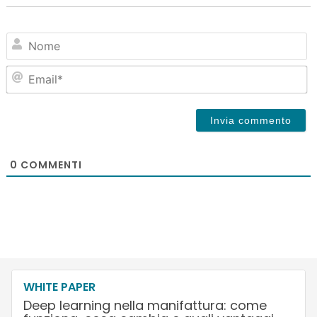
N
Em
0
COMMENTI
WHITE PAPER
Deep learning nella manifattura: come