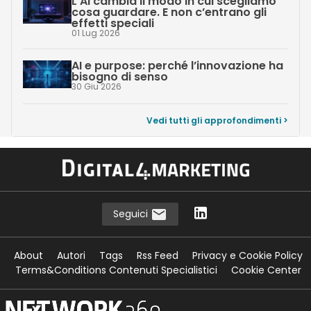
L’AI cambia il modo in cui scegliamo
cosa guardare. E non c’entrano gli
effetti speciali
01 Lug 2026
AI e purpose: perché l’innovazione ha
bisogno di senso
30 Giu 2026
Vedi tutti gli approfondimenti >
Seguici
About
Autori
Tags
Rss Feed
Privacy e Cookie Policy
Terms&Conditions Contenuti Specialistici
Cookie Center