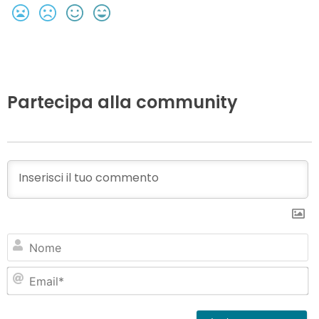
Partecipa alla community
N
Em