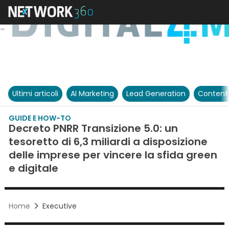
Ultimi articoli
AI Marketing
Lead Generation
Content
GUIDE E HOW-TO
Decreto PNRR Transizione 5.0: un
tesoretto di 6,3 miliardi a disposizione
delle imprese per vincere la sfida green
e digitale
Home
Executive