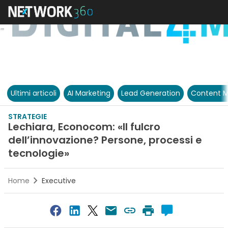
Ultimi articoli
AI Marketing
Lead Generation
Content M
STRATEGIE
Lechiara, Econocom: «Il fulcro
dell’innovazione? Persone, processi e
tecnologie»
Home
Executive