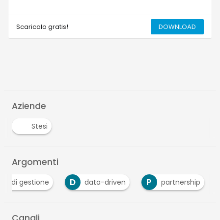
Scaricalo gratis!
DOWNLOAD
Aziende
Stesi
Argomenti
D
P
llo di gestione
data-driven
partnership
Canali