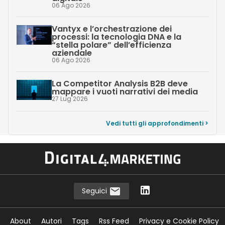
06 Ago 2026
Vantyx e l’orchestrazione dei
processi: la tecnologia DNA e la
“stella polare” dell’efficienza
aziendale
06 Ago 2026
La Competitor Analysis B2B deve
mappare i vuoti narrativi dei media
27 Lug 2026
Vedi tutti gli approfondimenti >
Seguici
About
Autori
Tags
Rss Feed
Privacy e Cookie Policy