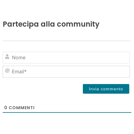
Partecipa alla community
N
Em
0
COMMENTI