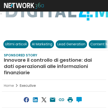
Ultimi articoli
AI Marketing
Lead Generation
Content M
SPONSORED STORY
Innovare il controllo di gestione: dai
dati operazionali alle informazioni
finanziarie
Home
Executive