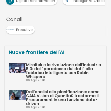
U
sformation
Intelligenza Artificiale
ufficio del f
Canali
Executive
Nuove frontiere dell'AI
Miraitek e la rivoluzione dell’industria
5.0: dal “paradosso dei dati” alla
fabbrica intelligente con Robin
Whispers
06 Ago 2026
Dall’analisi alla pianificazione: come
GAIA Vision di QuantiaS trasforma il
Procurement in una funzione data-
driven
06 Ago 2026