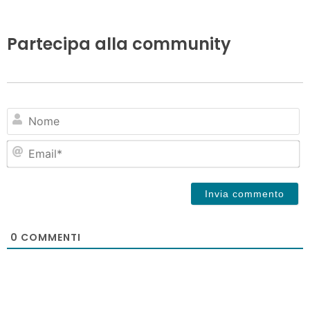
Partecipa alla community
N
Em
0
COMMENTI