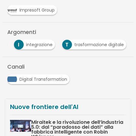
Impresoft Group
Argomenti
I
T
.0
integrazione
trasformazione digitale
Canali
Digital Transformation
Nuove frontiere dell'AI
Miraitek e la rivoluzione dell’industria
5.0: dal “paradosso dei dati” alla
fabbrica intelligente con Robin