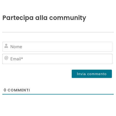
Partecipa alla community
N
Em
0
COMMENTI