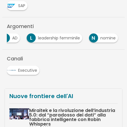
SAP
Argomenti
A
L
N
AD
leadership femminile
nomine
Canali
Executive
Nuove frontiere dell'AI
Miraitek e la rivoluzione dell’industria
5.0: dal “paradosso dei dati” alla
fabbrica intelligente con Robin
Whispers