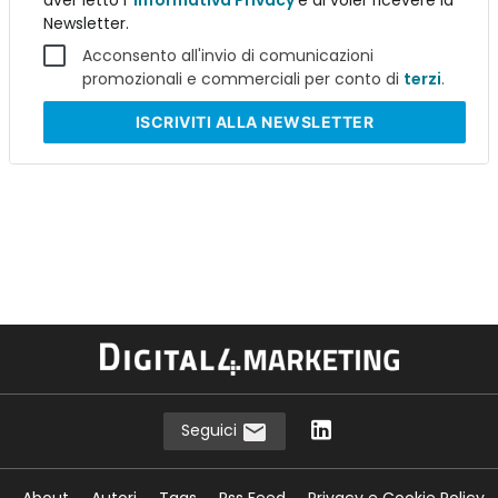
aver letto l'
Informativa Privacy
e di voler ricevere la
Newsletter.
Acconsento all'invio di comunicazioni
promozionali e commerciali per conto di
terzi
.
ISCRIVITI
ALLA NEWSLETTER
Seguici
About
Autori
Tags
Rss Feed
Privacy e Cookie Policy