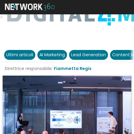
Ultimi articoli
AI Marketing
Lead Generation
Content M
Direttrice responsabile:
Fiammetta Regis